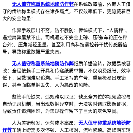
无人值守称重系统
地磅防作弊
在系统改造前，依赖人工值
守的传统称重模式存在诸多痛点，不仅效率低下，更隐藏着巨
大的安全隐患：
作弊手段层出不穷，防不胜防：传统模式下，“人情秤”、
遥控舞弊屡禁不止。司机通过不完全上磅、压磅(车轮压在秤
台外)、压角减轻重量，甚至利用高科技遥控器干扰传感器信
号，导致称重数据严重失真。
无人值守称重系统
地磅防作弊
纸质单据流转，数据易被篡
改：全程依赖手工开具和传递纸质单据，不仅浪费纸张、效率
低下，且数据难以追溯。手工填写的车号、重量极易出现错
误，甚至面临单据丢失、人为篡改的风险。
监管手段缺失，违规难以取证：缺乏全方位的视频监控与
自动记录机制，当出现数据异常时，无法实时调取影像证据，
导致责任追溯困难，为违规操作留下了巨大的灰色空间。
人为差错频发，运营成本高昂：
无人值守称重系统
地磅防
作弊
车辆上磅需多次停顿、人工核对，流程繁琐。高峰期车辆