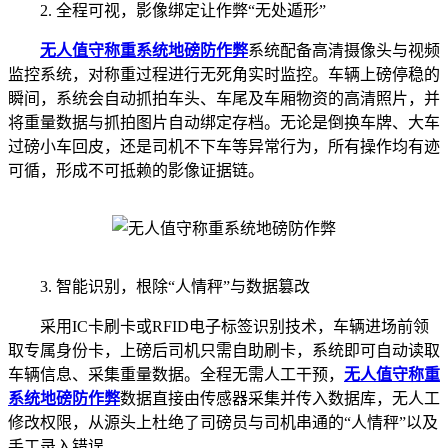
2. 全程可视，影像绑定让作弊“无处遁形”
无人值守称重系统
地磅防作弊
系统配备高清摄像头与视频
监控系统，对称重过程进行无死角实时监控。车辆上磅停稳的
瞬间，系统会自动抓拍车头、车尾及车厢物资的高清照片，并
将重量数据与抓拍图片自动绑定存档。无论是倒换车牌、大车
过磅小车回皮，还是司机不下车等异常行为，所有操作均有迹
可循，形成不可抵赖的影像证据链。
3. 智能识别，根除“人情秤”与数据篡改
采用IC卡刷卡或RFID电子标签识别技术，车辆进场前领
取专属身份卡，上磅后司机只需自助刷卡，系统即可自动读取
车辆信息、采集重量数据。全程无需人工干预，
无人值守称重
系统
地磅防作弊
数据直接由传感器采集并传入数据库，无人工
修改权限，从源头上杜绝了司磅员与司机串通的“人情秤”以及
手工录入错误。