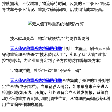
排队拥堵，不仅增加了物流等待时间，反复的人工录入也极易
导致车号录入错误、重复过磅等问题，后续纠错成本极高。
技术驱动变革：构筑“软硬结合”的防作弊防线
无人值守称重系统
地磅防作弊
针对上述痛点，刷卡无人值
守称重管理系统通过“技术替代人工”，实现了从“人管”到“智
控”的跨越，为企业量身定制了全方位的防作弊解决方案：
1. 物理拦截，杜绝“压边”与“不完全上磅”
无人值守称重系统
地磅防作弊
系统集成了先进的红外对射
定位系统(电子围栏)。当车辆驶入磅台，如果车身未完全进入
检测区域(如压边、压角)，红外设备会立即触发警报，系统自
动拒绝称重并语音提示司机调整位置，从物理层面彻底堵死利
用位置偏差作弊的漏洞。