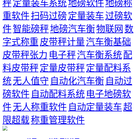
秤
定量装车系统
地磅软件
地磅称
重软件
扫码过磅
定量装车
过磅软
件
智能磅秤
地磅汽车衡
物联网
数
字式称重
皮带秤计量
汽车衡基础
皮带秤张力
电子秤
汽车衡系统
配
料皮带秤
定量皮带秤
定量配料系
统
无人值守
自动化汽车衡
自动过
磅软件
自动配料系统
电子地磅软
件
无人称重软件
自动定量装车
超
限超载
称重管理软件