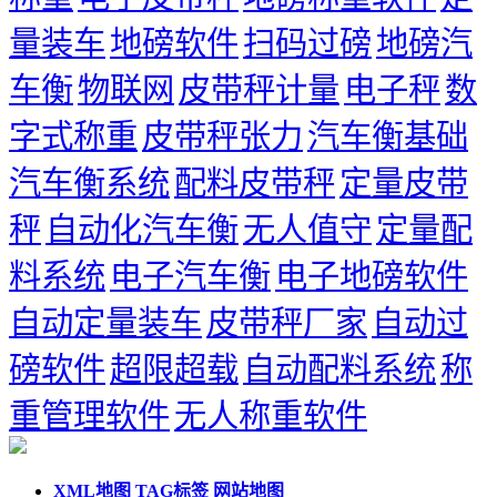
量装车
地磅软件
扫码过磅
地磅汽
车衡
物联网
皮带秤计量
电子秤
数
字式称重
皮带秤张力
汽车衡基础
汽车衡系统
配料皮带秤
定量皮带
秤
自动化汽车衡
无人值守
定量配
料系统
电子汽车衡
电子地磅软件
自动定量装车
皮带秤厂家
自动过
磅软件
超限超载
自动配料系统
称
重管理软件
无人称重软件
XML地图
TAG标签
网站地图