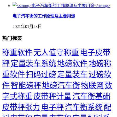
​电子汽车衡的工作原理及主要用途
2021年01月28日
热门标签
称重软件
无人值守称重
电子皮带
秤
定量装车系统
地磅软件
地磅称
重软件
扫码过磅
定量装车
过磅软
件
智能磅秤
地磅汽车衡
物联网
数
字式称重
皮带秤计量
汽车衡基础
皮带秤张力
电子秤
汽车衡系统
配