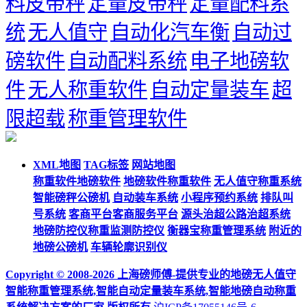
料皮带秤
定量皮带秤
定量配料系
统
无人值守
自动化汽车衡
自动过
磅软件
自动配料系统
电子地磅软
件
无人称重软件
自动定量装车
超
限超载
称重管理软件
XML地图
TAG标签
网站地图
称重软件地磅软件
地磅软件称重软件
无人值守称重系统
智能磅秤公磅机
自动装车系统
小程序预约系统
排队叫
号系统
客商平台客商服务平台
源头治超公路治超系统
地磅防控仪称重监测防控仪
衡器宝称重管理系统
附近的
地磅公磅机
车辆轮廓识别仪
Copyright © 2008-2026 上海磅师傅-提供专业的地磅无人值守
智能称重管理系统,智能自动定量装车系统,智能地磅自动称重