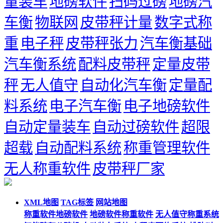
量装车
地磅软件
扫码过磅
地磅汽
车衡
物联网
皮带秤计量
数字式称
重
电子秤
皮带秤张力
汽车衡基础
汽车衡系统
配料皮带秤
定量皮带
秤
无人值守
自动化汽车衡
定量配
料系统
电子汽车衡
电子地磅软件
自动定量装车
自动过磅软件
超限
超载
自动配料系统
称重管理软件
无人称重软件
皮带秤厂家
XML地图
TAG标签
网站地图
称重软件地磅软件
地磅软件称重软件
无人值守称重系统