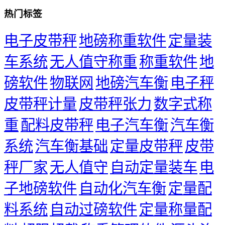
热门标签
电子皮带秤
地磅称重软件
定量装
车系统
无人值守称重
称重软件
地
磅软件
物联网
地磅汽车衡
电子秤
皮带秤计量
皮带秤张力
数字式称
重
配料皮带秤
电子汽车衡
汽车衡
系统
汽车衡基础
定量皮带秤
皮带
秤厂家
无人值守
自动定量装车
电
子地磅软件
自动化汽车衡
定量配
料系统
自动过磅软件
定量称量配