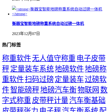
衡器宝智能地磅称重系统自动过磅一体机
2023年12月07日
热门标签
称重软件
无人值守称重
电子皮带
秤
定量装车系统
地磅软件
地磅称
重软件
扫码过磅
定量装车
过磅软
件
智能磅秤
地磅汽车衡
物联网
数
字式称重
皮带秤计量
汽车衡基础
皮带秤张力
电子秤
汽车衡系统
配