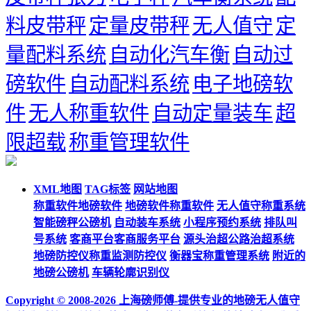
料皮带秤
定量皮带秤
无人值守
定
量配料系统
自动化汽车衡
自动过
磅软件
自动配料系统
电子地磅软
件
无人称重软件
自动定量装车
超
限超载
称重管理软件
XML地图
TAG标签
网站地图
称重软件地磅软件
地磅软件称重软件
无人值守称重系统
智能磅秤公磅机
自动装车系统
小程序预约系统
排队叫
号系统
客商平台客商服务平台
源头治超公路治超系统
地磅防控仪称重监测防控仪
衡器宝称重管理系统
附近的
地磅公磅机
车辆轮廓识别仪
Copyright © 2008-2026 上海磅师傅-提供专业的地磅无人值守