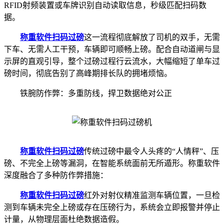
RFID射频装置或车牌识别自动读取信息，秒级匹配扫码数
据。
称重软件
扫码过磅
这一流程彻底解放了司机的双手，无需
下车、无需人工干预，车辆即可顺畅上磅。配合自动道闸与显
示屏的直观引导，整个过磅过程行云流水，大幅缩短了单车过
磅时间，彻底告别了高峰期排长队的拥堵烦恼。
铁腕防作弊：多重防线，捍卫数据绝对公正
称重软件
扫码过磅
传统过磅中最令人头疼的“人情秤”、压
磅、不完全上磅等漏洞，在智能系统面前无所遁形。称重软件
深度融合了多种防作弊措施：
称重软件
扫码过磅
红外对射仪精准监测车辆位置，一旦检
测到车辆未完全上磅或存在压磅行为，系统会立即报警并停止
计量，从物理层面杜绝数据造假。