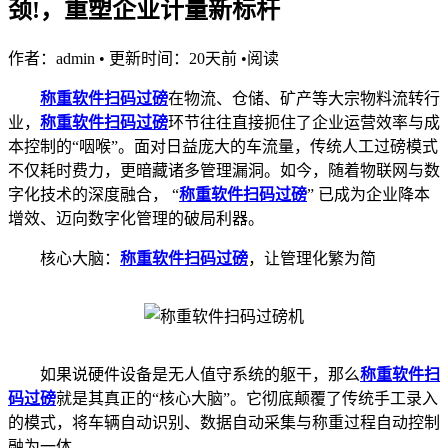
颈!，重塑企业计量新标杆
作者：admin
•
更新时间：20天前
•
阅读
称重软件
扫码过磅
在物流、仓储、矿产等大宗物料流转行
业，
称重软件
扫码过磅
环节往往直接扼住了企业运营效率与成
本控制的“咽喉”。面对日益庞大的车流量，传统人工过磅模式
不仅耗时费力，更暗藏诸多管理漏洞。如今，随着物联网与数
字化技术的深度融合， “
称重软件
扫码过磅
” 已成为企业降本
增效、迈向数字化管理的破局利器。
核心大脑：
称重软件
扫码过磅
，让管理化繁为简
如果说硬件设备是无人值守系统的躯干，那么
称重软件
扫
码过磅
就是其真正的“核心大脑”。它彻底颠覆了传统手工录入
的模式，将车辆自动识别、数据自动采集与称重过程自动控制
融为一体。