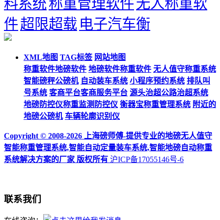
料系统
称重管理软件
无人称重软
件
超限超载
电子汽车衡
XML地图
TAG标签
网站地图
称重软件地磅软件
地磅软件称重软件
无人值守称重系统
智能磅秤公磅机
自动装车系统
小程序预约系统
排队叫
号系统
客商平台客商服务平台
源头治超公路治超系统
地磅防控仪称重监测防控仪
衡器宝称重管理系统
附近的
地磅公磅机
车辆轮廓识别仪
Copyright © 2008-2026 上海磅师傅-提供专业的地磅无人值守
智能称重管理系统,智能自动定量装车系统,智能地磅自动称重
系统解决方案的厂家 版权所有
沪ICP备17055146号-6
联系我们