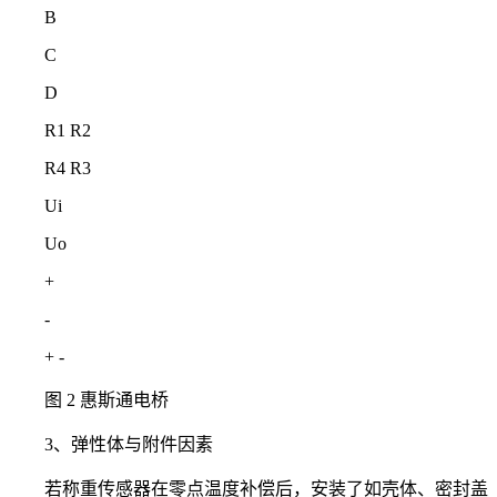
B
C
D
R1 R2
R4 R3
Ui
Uo
+
-
+ -
图 2 惠斯通电桥
3、弹性体与附件因素
若称重传感器在零点温度补偿后，安装了如壳体、密封盖