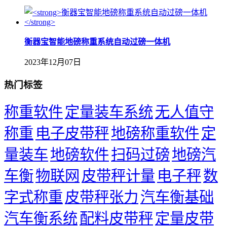
衡器宝智能地磅称重系统自动过磅一体机
2023年12月07日
热门标签
称重软件
定量装车系统
无人值守
称重
电子皮带秤
地磅称重软件
定
量装车
地磅软件
扫码过磅
地磅汽
车衡
物联网
皮带秤计量
电子秤
数
字式称重
皮带秤张力
汽车衡基础
汽车衡系统
配料皮带秤
定量皮带