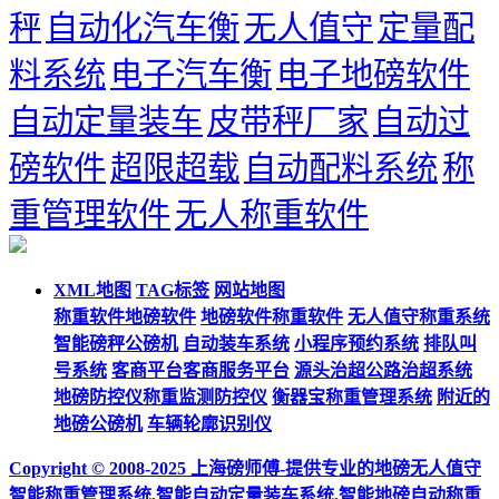
秤
自动化汽车衡
无人值守
定量配
料系统
电子汽车衡
电子地磅软件
自动定量装车
皮带秤厂家
自动过
磅软件
超限超载
自动配料系统
称
重管理软件
无人称重软件
XML地图
TAG标签
网站地图
称重软件地磅软件
地磅软件称重软件
无人值守称重系统
智能磅秤公磅机
自动装车系统
小程序预约系统
排队叫
号系统
客商平台客商服务平台
源头治超公路治超系统
地磅防控仪称重监测防控仪
衡器宝称重管理系统
附近的
地磅公磅机
车辆轮廓识别仪
Copyright © 2008-2025 上海磅师傅-提供专业的地磅无人值守
智能称重管理系统,智能自动定量装车系统,智能地磅自动称重