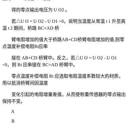
得的零点输出电压为 U O2 。
若△U O = U O2 - U O1 >0，说明当温度从常温 t 1 升至高
温 t 2 期间，桥路 BC+AD 桥
臂电阻增加的值大于桥路AB+CD桥臂电阻增加的值,则零
点温度补偿电阻Rt应串
接在 AB+CD 桥臂中。反之，若△U O = U O2 - U O1
<0，则 Rt 应串接在 BC+AD 桥臂中。
零点温度补偿电阻 Rt 应选取电阻温度系数较大的材质，
用以抵消桥臂间因温度
变化引起的电阻增量差值，从而使称重传感器的零点输出
保持不变。
A
B