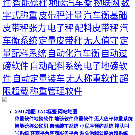
件
智能磅秤
地磅汽车衡
物联网
数
字式称重
皮带秤计量
汽车衡基础
皮带秤张力
电子秤
配料皮带秤
汽
车衡系统
定量皮带秤
无人值守
定
量配料系统
自动化汽车衡
自动过
磅软件
自动配料系统
电子地磅软
件
自动定量装车
无人称重软件
超
限超载
称重管理软件
XML地图
TAG标签
网站地图
称重软件地磅软件
地磅软件称重软件
无人值守称重系统
智能磅秤公磅机
自动装车系统
小程序预约系统
排队叫
号系统
客商平台客商服务平台
源头治超公路治超系统