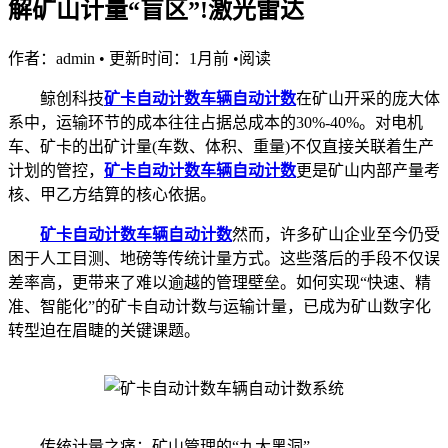
解矿山计量“盲区”!激光雷达
作者：admin
•
更新时间：1月前
•
阅读
鲸创科技
矿卡自动计数
车辆自动计数
在矿山开采的庞大体
系中，运输环节的成本往往占据总成本的30%-40%。对电机
车、矿卡的出矿计量(车数、体积、重量)不仅直接关联着生产
计划的管控，
矿卡自动计数
车辆自动计数
更是矿山内部产量考
核、甲乙方结算的核心依据。
矿卡自动计数
车辆自动计数
然而，许多矿山企业至今仍受
困于人工目测、地磅等传统计量方式。这些落后的手段不仅误
差率高，更带来了难以逾越的管理壁垒。如何实现“快速、精
准、智能化”的矿卡自动计数与运输计量，已成为矿山数字化
转型迫在眉睫的关键课题。
传统计量之痛：矿山管理的“九大黑洞”