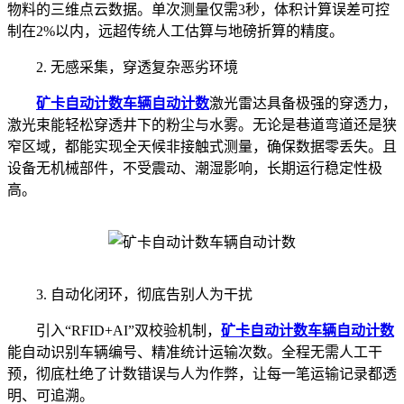
物料的三维点云数据。单次测量仅需3秒，体积计算误差可控
制在2%以内，远超传统人工估算与地磅折算的精度。
2. 无感采集，穿透复杂恶劣环境
矿卡自动计数
车辆自动计数
激光雷达具备极强的穿透力，
激光束能轻松穿透井下的粉尘与水雾。无论是巷道弯道还是狭
窄区域，都能实现全天候非接触式测量，确保数据零丢失。且
设备无机械部件，不受震动、潮湿影响，长期运行稳定性极
高。
3. 自动化闭环，彻底告别人为干扰
引入“RFID+AI”双校验机制，
矿卡自动计数
车辆自动计数
能自动识别车辆编号、精准统计运输次数。全程无需人工干
预，彻底杜绝了计数错误与人为作弊，让每一笔运输记录都透
明、可追溯。