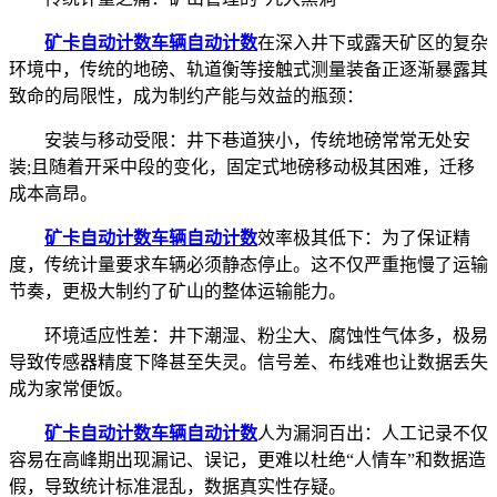
矿卡自动计数
车辆自动计数
在深入井下或露天矿区的复杂
环境中，传统的地磅、轨道衡等接触式测量装备正逐渐暴露其
致命的局限性，成为制约产能与效益的瓶颈：
安装与移动受限：井下巷道狭小，传统地磅常常无处安
装;且随着开采中段的变化，固定式地磅移动极其困难，迁移
成本高昂。
矿卡自动计数
车辆自动计数
效率极其低下：为了保证精
度，传统计量要求车辆必须静态停止。这不仅严重拖慢了运输
节奏，更极大制约了矿山的整体运输能力。
环境适应性差：井下潮湿、粉尘大、腐蚀性气体多，极易
导致传感器精度下降甚至失灵。信号差、布线难也让数据丢失
成为家常便饭。
矿卡自动计数
车辆自动计数
人为漏洞百出：人工记录不仅
容易在高峰期出现漏记、误记，更难以杜绝“人情车”和数据造
假，导致统计标准混乱，数据真实性存疑。