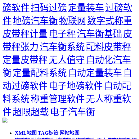
磅软件
扫码过磅
定量装车
过磅软
件
地磅汽车衡
物联网
数字式称重
皮带秤计量
电子秤
汽车衡基础
皮
带秤张力
汽车衡系统
配料皮带秤
定量皮带秤
无人值守
自动化汽车
衡
定量配料系统
自动定量装车
自
动过磅软件
电子地磅软件
自动配
料系统
称重管理软件
无人称重软
件
超限超载
电子汽车衡
XML地图
TAG标签
网站地图