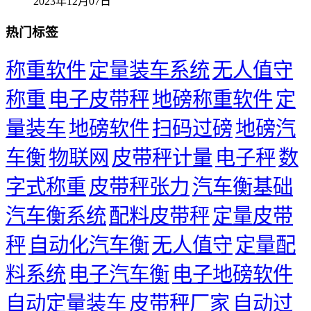
2023年12月07日
热门标签
称重软件
定量装车系统
无人值守
称重
电子皮带秤
地磅称重软件
定
量装车
地磅软件
扫码过磅
地磅汽
车衡
物联网
皮带秤计量
电子秤
数
字式称重
皮带秤张力
汽车衡基础
汽车衡系统
配料皮带秤
定量皮带
秤
自动化汽车衡
无人值守
定量配
料系统
电子汽车衡
电子地磅软件
自动定量装车
皮带秤厂家
自动过