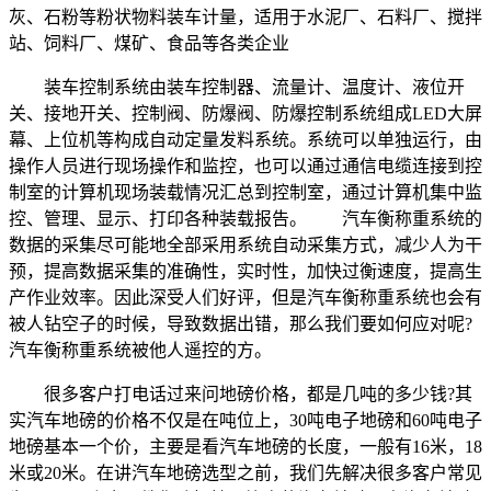
灰、石粉等粉状物料装车计量，适用于水泥厂、石料厂、搅拌
站、饲料厂、煤矿、食品等各类企业
装车控制系统由装车控制器、流量计、温度计、液位开
关、接地开关、控制阀、防爆阀、防爆控制系统组成LED大屏
幕、上位机等构成自动定量发料系统。系统可以单独运行，由
操作人员进行现场操作和监控，也可以通过通信电缆连接到控
制室的计算机现场装载情况汇总到控制室，通过计算机集中监
控、管理、显示、打印各种装载报告。 汽车衡称重系统的
数据的采集尽可能地全部采用系统自动采集方式，减少人为干
预，提高数据采集的准确性，实时性，加快过衡速度，提高生
产作业效率。因此深受人们好评，但是汽车衡称重系统也会有
被人钻空子的时候，导致数据出错，那么我们要如何应对呢?
汽车衡称重系统被他人遥控的方。
很多客户打电话过来问地磅价格，都是几吨的多少钱?其
实汽车地磅的价格不仅是在吨位上，30吨电子地磅和60吨电子
地磅基本一个价，主要是看汽车地磅的长度，一般有16米，18
米或20米。在讲汽车地磅选型之前，我们先解决很多客户常见