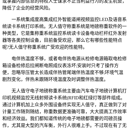
或掌握内部信息的特权人士谋求不正当利益行为的发生机会，
降低了企业的经营风险。
一系统集成度高集成红外智能道闸视频监控LED及语音系
统读卡系统打印系统。无人值守称重系统是地磅称重软件的一
种类型，它是集称重系统监控系统读卡设备电动栏杆红外发射
器等各类控制设备，目前备受欢迎，那么它有哪些性能特点
呢?无人值守称重系统广受欢迎的性能特。
电伴热温度不够，或者电伴热电源从检修电源箱取电检修
箱设备检修后拉闸断电照成仪表冻坏;安装时只考了操作方
便，忽略导压管太长造成伴热管尾端伴热温度不够;环境气温
剧烈变化，伴热未跟随环境温度及时调整伴热温度。
无人值守电子地磅称重系统主要由汽车电子地磅计算机打
印机视频监控无线射频读卡系统(RFID和红绿灯等部件组成。
通过计算机加上众多外围设备终实现无人值守，真正做到了对
计量工作随到随结，称重数据更准确可靠，大大提高工作效率
和经济效益。我们都知道传统的电子地磅都需要的司磅员操
作，尤其是大型的汽车衡，外行人很难上手。不过现在有了无