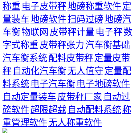
称重
电子皮带秤
地磅称重软件
定
量装车
地磅软件
扫码过磅
地磅汽
车衡
物联网
皮带秤计量
电子秤
数
字式称重
皮带秤张力
汽车衡基础
汽车衡系统
配料皮带秤
定量皮带
秤
自动化汽车衡
无人值守
定量配
料系统
电子汽车衡
电子地磅软件
自动定量装车
皮带秤厂家
自动过
磅软件
超限超载
自动配料系统
称
重管理软件
无人称重软件