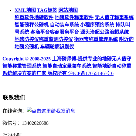
XML地图
TAG标签
网站地图
称重软件地磅软件
地磅软件称重软件
无人值守称重系统
智能磅秤公磅机
自动装车系统
小程序预约系统
排队叫
号系统
客商平台客商服务平台
源头治超公路治超系统
地磅防控仪称重监测防控仪
衡器宝称重管理系统
附近的
地磅公磅机
车辆轮廓识别仪
Copyright © 2008-2025 上海磅师傅-提供专业的地磅无人值守
智能称重管理系统,智能自动定量装车系统,智能地磅自动称重
系统解决方案的厂家 版权所有
沪ICP备17055146号-6
联系我们
在线咨询：
微信号：13402026688
7*24小时