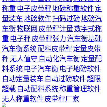
称重
电子皮带秤
地磅称重软件
定
量装车
地磅软件
扫码过磅
地磅汽
车衡
物联网
皮带秤计量
数字式称
重
电子秤
皮带秤张力
汽车衡基础
汽车衡系统
配料皮带秤
定量皮带
秤
无人值守
自动化汽车衡
定量配
料系统
电子汽车衡
电子地磅软件
自动定量装车
自动过磅软件
超限
超载
自动配料系统
称重管理软件
无人称重软件
皮带秤厂家