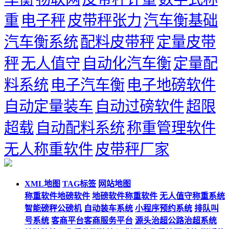
重
电子秤
皮带秤张力
汽车衡基础
汽车衡系统
配料皮带秤
定量皮带
秤
无人值守
自动化汽车衡
定量配
料系统
电子汽车衡
电子地磅软件
自动定量装车
自动过磅软件
超限
超载
自动配料系统
称重管理软件
无人称重软件
皮带秤厂家
XML地图
TAG标签
网站地图
称重软件地磅软件
地磅软件称重软件
无人值守称重系统
智能磅秤公磅机
自动装车系统
小程序预约系统
排队叫
号系统
客商平台客商服务平台
源头治超公路治超系统