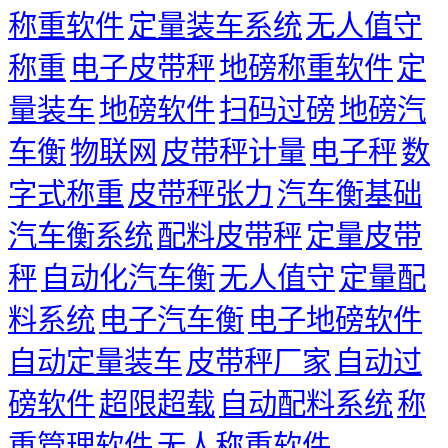
称重软件
定量装车系统
无人值守
称重
电子皮带秤
地磅称重软件
定
量装车
地磅软件
扫码过磅
地磅汽
车衡
物联网
皮带秤计量
电子秤
数
字式称重
皮带秤张力
汽车衡基础
汽车衡系统
配料皮带秤
定量皮带
秤
自动化汽车衡
无人值守
定量配
料系统
电子汽车衡
电子地磅软件
自动定量装车
皮带秤厂家
自动过
磅软件
超限超载
自动配料系统
称
重管理软件
无人称重软件