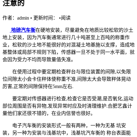
注意的
作者：admin
•
更新时间：
•
阅读
地磅汽车衡
在硬地安装，尽量避免在地质比较松软的沙土
地上安装，因为汽车衡通常进行几十吨甚至上百吨的称重作
业，松软的沙土地不能很好的对混凝土地基施以支撑，造成地
基整体或局部不规则下陷，传感器一旦不处于同一水平面，就
会因为受力不均而导致量值失准。
在使用过程中要定期检查秤台与限位装置的间隙,以免限
位间隙太小会卡住秤体使称重不准,间隙太大会导致秤体晃动
厉害,正常的间隙保持在5mm左右.
要定期对传感器进行检查,检查它是否受潮,是否氧化,运动
部位周围是否有异物,发现异常时应及时清理维护.合肥艺鑫计
量他们家还很不错的，在业内信誉也很好。
电子汽车衡的安装形式一般有两种，一种为无基 坑安
装，另一种为安装与浅基坑中，浅基坑汽车衡的 称台表面能