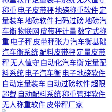
称重
电子皮带秤
地磅称重软件
定
量装车
地磅软件
扫码过磅
地磅汽
车衡
物联网
皮带秤计量
数字式称
重
电子秤
皮带秤张力
汽车衡基础
汽车衡系统
配料皮带秤
定量皮带
秤
无人值守
自动化汽车衡
定量配
料系统
电子汽车衡
电子地磅软件
自动定量装车
自动过磅软件
超限
超载
自动配料系统
称重管理软件
无人称重软件
皮带秤厂家