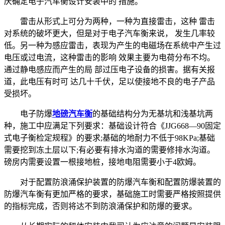
庆确定电子汽车衡设计安装中的 措施。
雷击从形式上可分为两种，一种为直接雷击，这种 雷击
对系统的破坏更大，但是对于电子汽车衡来说， 发生几率较
低。另一种为感应雷击，表现为产生的电磁场在系统中产生过
电压或过电流，这种雷击的影响 效果主要为电荷分布不均。
通过静电感应而产生的局 部过压电子设备的损害。据有关报
道，此电压有时可 达几十千伏，足以使接地不良的电子产品
受损坏。
电子防爆
地磅汽车衡
的基础结构分为无基坑和浅基坑两
种，施工中应满足下列要求：基础设计符合《JJG668—90固定
式电子衡检定规程》的要求;基础的地耐力不低于98KPa;基础
需要挖到冻土层以下;有必要有排水沟道的需要修排水沟道。
磅房内需要设置一根接地桩，接地电阻需要小于4欧姆。
对于配置防浪涌保护装置的防爆汽车衡和配置防爆装置的
防爆汽车衡有更加严格的要求，基础施工时需要严格按照提供
的指标完成，否则将达不到防浪涌保护和防爆的要求。