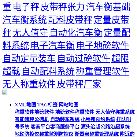
重
电子秤
皮带秤张力
汽车衡基础
汽车衡系统
配料皮带秤
定量皮带
秤
无人值守
自动化汽车衡
定量配
料系统
电子汽车衡
电子地磅软件
自动定量装车
自动过磅软件
超限
超载
自动配料系统
称重管理软件
无人称重软件
皮带秤厂家
XML地图
TAG标签
网站地图
称重软件地磅软件
地磅软件称重软件
无人值守称重系统
智能磅秤公磅机
自动装车系统
小程序预约系统
排队叫
号系统
客商平台客商服务平台
源头治超公路治超系统
地磅防控仪称重监测防控仪
衡器宝称重管理系统
附近的