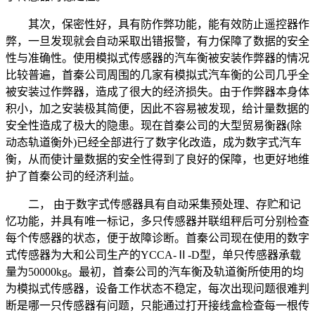
其次，保密性好，具有防作弊功能，能有效防止遥控器作
弊，一旦发现就会自动采取出错报警，有力保障了数据的安全
性与准确性。使用模拟式传感器的汽车衡被安装作弊器的情况
比较普遍，首秦公司周围的几家有模拟式汽车衡的公司几乎全
被安装过作弊器，造成了很大的经济损失。由于作弊器本身体
积小，加之安装极其简便，因此不容易被发现，给计量数据的
安全性造成了极大的隐患。现在首秦公司的大型贸易衡器(除
动态轨道衡外)已经全部进行了数字化改造，成为数字式汽车
衡，从而使计量数据的安全性得到了良好的保障，也更好地维
护了首秦公司的经济利益。
二， 由于数字式传感器具有自动采集预处理、存贮和记
忆功能，并具有唯一标记，多只传感器并联组秤后可分别检查
每个传感器的状态，便于故障诊断。首秦公司现在使用的数字
式传感器为大和公司生产的YCCA-Ⅱ-D型，单只传感器承载
量为50000kg。最初，首秦公司的汽车衡及轨道衡所使用的均
为模拟式传感器，设备工作状态不稳定，每次出现问题很难判
断是哪一只传感器有问题，只能通过打开接线盒检查每一根传