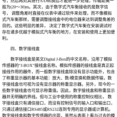
号，然后再对其进行A/D转换后才能进一步处理，传输距离一
般为(20～30)m。其次，由于数字式汽车衡接收的是数字信
号， 调整角差时直接在仪表中通过软件来处理，而不像模拟
式汽车衡那样，需要调整接线盒中的电位器来达到调整角差的
目的。这些明显的差异， 决定了数字式汽车衡在安装调试时
存在诸多优越于模拟式汽车衡的地方，在安装和使用上更加便
利。
四、数字接线盒
数字接线盒是英文Digital J-Box的中文名称，沿用了模拟
传感器的“J-BOX”接线盒名称。模拟传感器的接线盒是真正起
接线作用的器件，而一般数字接线盒除没有显示功能外，包含
了称重显示器的基本功能：放大、数/模变换和数据传输，数
字接线盒也可视为没有显示器的称重显示器。另外，现今的一
些数字接线盒也可显示称重值。因此，数字接线盒和称重显示
器并无明确的界线。但与工业中使用的称重控制仪相比， 数
字接线盒只有通信接口，而没有控制信号的输入口和输出口，
只通过通信接口RS485或RS232连到专用的显示器或计算机。
数字接线盒和数字传感器的出现，虽然从表面上看与过去的模