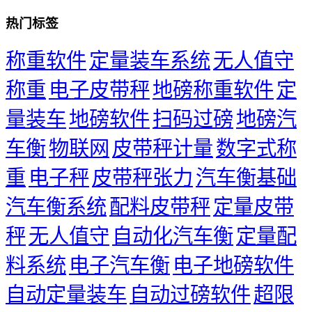
热门标签
称重软件
定量装车系统
无人值守
称重
电子皮带秤
地磅称重软件
定
量装车
地磅软件
扫码过磅
地磅汽
车衡
物联网
皮带秤计量
数字式称
重
电子秤
皮带秤张力
汽车衡基础
汽车衡系统
配料皮带秤
定量皮带
秤
无人值守
自动化汽车衡
定量配
料系统
电子汽车衡
电子地磅软件
自动定量装车
自动过磅软件
超限